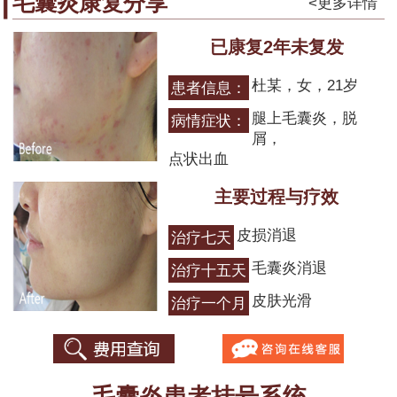
毛囊炎康复分享
<更多详情
已康复2年未复发
杜某，女，21岁
患者信息：
腿上毛囊炎，脱
病情症状：
屑，
点状出血
主要过程与疗效
皮损消退
治疗七天
毛囊炎消退
治疗十五天
皮肤光滑
治疗一个月